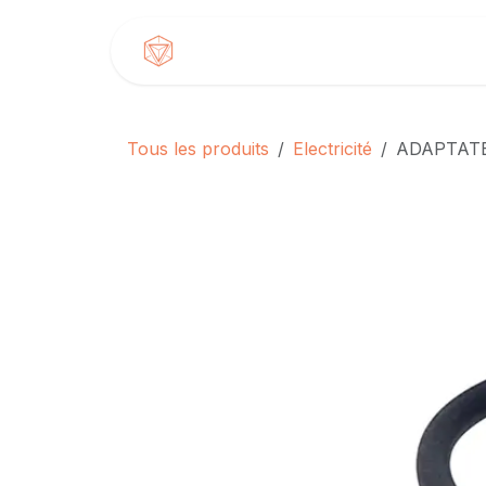
Se rendre au contenu
Accueil
Produits
Tous les produits
Electricité
ADAPTATE