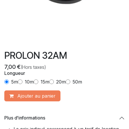
PROLON 32AM
7,00
€
(Hors taxes)
Longueur
5m
10m
15m
20m
50m
Ajouter​ au panier
Plus d'informations
Le prix indiqué correspond à un tarif de location