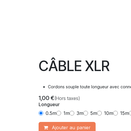
CÂBLE XLR
Cordons souple toute longueur avec conn
1,00
€
(Hors taxes)
Longueur
0.5m
1m
3m
5m
10m
15m
Ajouter​ au panier