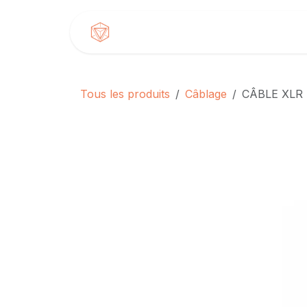
Se rendre au contenu
Accueil
Produits
Tous les produits
Câblage
CÂBLE XLR