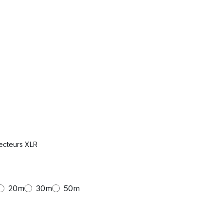
ecteurs XLR
20m
30m
50m