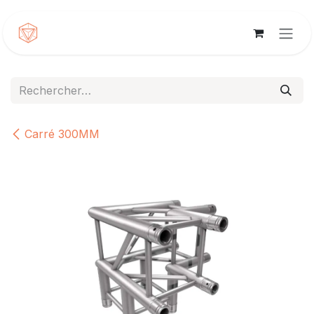
Se rendre au contenu
Carré 300MM