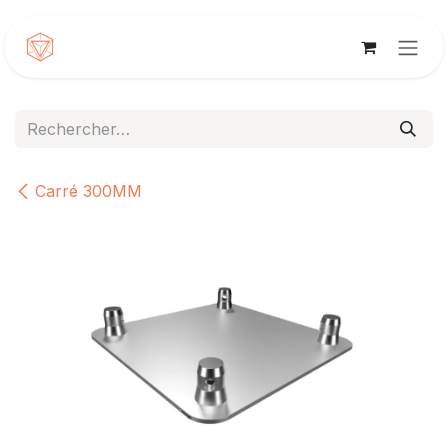
Se rendre au contenu
Carré 300MM