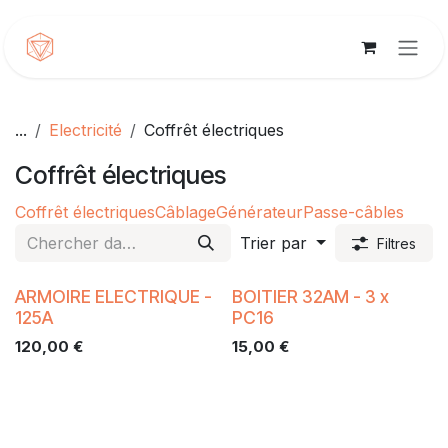
Se rendre au contenu
...
Electricité
Coffrêt électriques
Coffrêt électriques
Coffrêt électriques
Câblage
Générateur
Passe-câbles
Trier par
Filtres
ARMOIRE ELECTRIQUE -
BOITIER 32AM - 3 x
125A
PC16
120,00
€
15,00
€