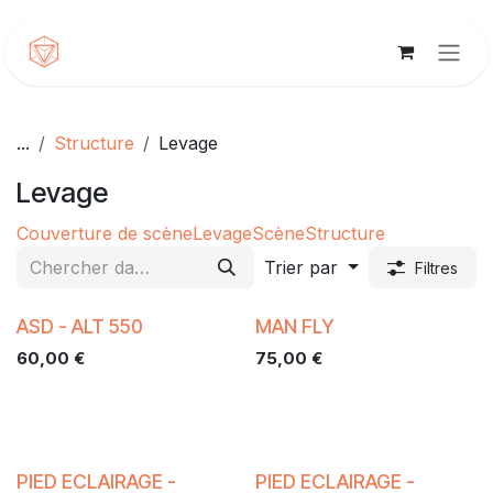
Se rendre au contenu
...
Structure
Levage
Levage
Couverture de scène
Levage
Scène
Structure
Trier par
Filtres
ASD - ALT 550
MAN FLY
60,00
€
75,00
€
PIED ECLAIRAGE -
PIED ECLAIRAGE -