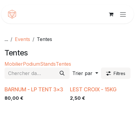
Se rendre au contenu
...
Events
Tentes
Tentes
Mobilier
Podium
Stands
Tentes
Trier par
Filtres
BARNUM - LP TENT 3x3
LEST CROIX - 15KG
80,00
€
2,50
€