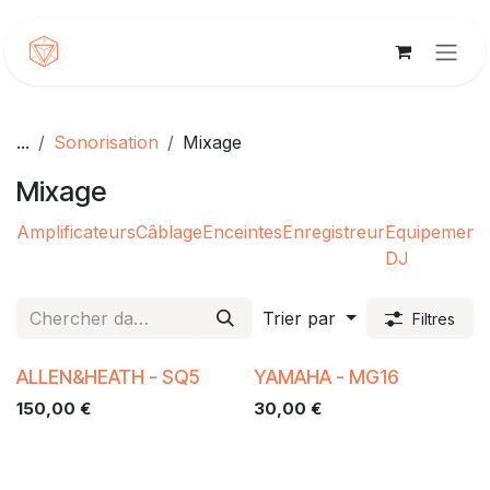
Se rendre au contenu
...
Sonorisation
Mixage
Mixage
Amplificateurs
Câblage
Enceintes
Enregistreur
Equipement
DJ
F
Trier par
Filtres
ALLEN&HEATH - SQ5
YAMAHA - MG16
150,00
€
30,00
€