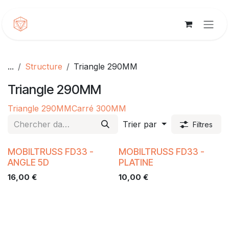
Se rendre au contenu
...
Structure
Triangle 290MM
Triangle 290MM
Triangle 290MM
Carré 300MM
Trier par
Filtres
MOBILTRUSS FD33 -
MOBILTRUSS FD33 -
ANGLE 5D
PLATINE
16,00
€
10,00
€