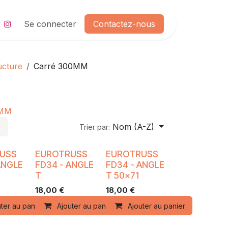
Se connecter
Contactez-nous
ucture
Carré 300MM
0MM
Nom (A-Z)
Trier par:
USS
EUROTRUSS
EUROTRUSS
ANGLE
FD34 - ANGLE
FD34 - ANGLE
T
T 50x71
18,00
€
18,00
€
ter au panier
Ajouter au panier
Ajouter au panier