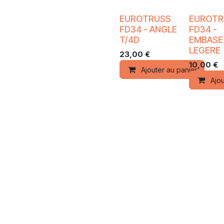
EUROTRUSS
EUROTR
FD34 - ANGLE
FD34 -
T/4D
EMBASE
LEGERE
23,00
€
10,00
€
Ajouter au panier
Ajou