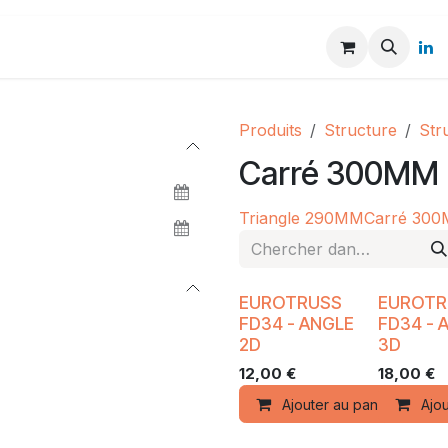
Produits
Structure
Str
Carré 300MM
Triangle 290MM
Carré 30
EUROTRUSS
EUROTR
FD34 - ANGLE
FD34 - 
2D
3D
12,00
€
18,00
€
Ajouter au panier
Ajou